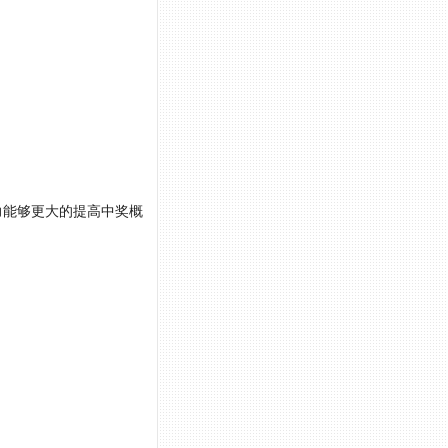
与精力能够更大的提高中奖概