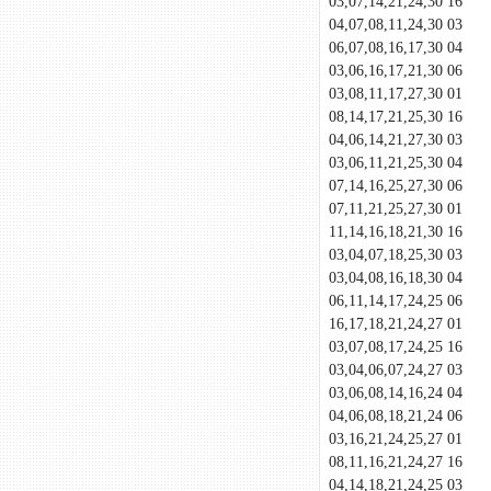
03,07,14,21,24,30 16
04,07,08,11,24,30 03
06,07,08,16,17,30 04
03,06,16,17,21,30 06
03,08,11,17,27,30 01
08,14,17,21,25,30 16
04,06,14,21,27,30 03
03,06,11,21,25,30 04
07,14,16,25,27,30 06
07,11,21,25,27,30 01
11,14,16,18,21,30 16
03,04,07,18,25,30 03
03,04,08,16,18,30 04
06,11,14,17,24,25 06
16,17,18,21,24,27 01
03,07,08,17,24,25 16
03,04,06,07,24,27 03
03,06,08,14,16,24 04
04,06,08,18,21,24 06
03,16,21,24,25,27 01
08,11,16,21,24,27 16
04,14,18,21,24,25 03