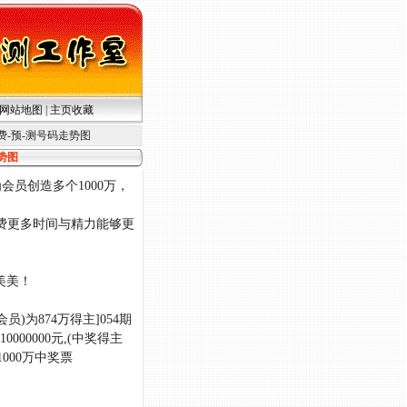
网站地图
|
主页
收藏
免费-预-测号码走势图
走势图
为会员创造多个1000万，
信息花费更多时间与精力能够更
美美！
会员)为874万得主]054期
0000000元,(中奖得主
值1000万中奖票