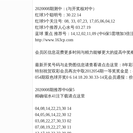
2020008期测中：(与开奖核对中）
红球3个聪明号：30.22.14
红球9个关注号: 08, 33, 07,23, 17,05,06,04,12
红球3个推荐人心水号:03.27.19
蓝球 重点 推荐号：14,12,02,11,09 (中6保
http://www.163cp.com
会员区信息花费更多时间与精力能够更大的提高中奖
最新开奖号码与走势图信息请查看请点击这里：8年彩票主力网站 h
特别祝贺双彩会员再次中取2012054期一等奖奖金是：8,74
054期双色球开奖0 6.14.18.20.30.33-14见会员通报
2020008期推荐中6保5
精确缩水41注下载请点这里
04,08,14,22,23,30 14
04,05,06,14,22,30 12
03,08,22,27,30,33 02
07,08,19,22,27,30 11